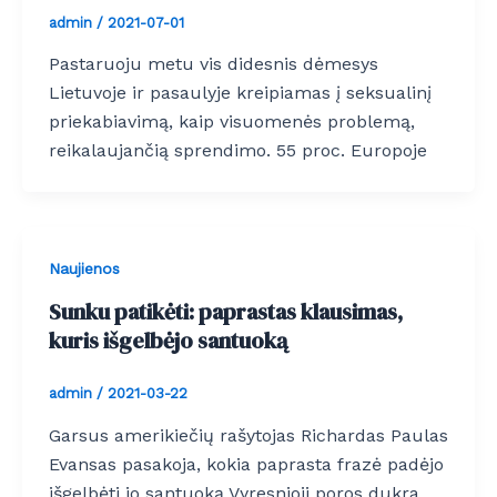
admin
/
2021-07-01
Pastaruoju metu vis didesnis dėmesys
Lietuvoje ir pasaulyje kreipiamas į seksualinį
priekabiavimą, kaip visuomenės problemą,
reikalaujančią sprendimo. 55 proc. Europoje
Naujienos
Sunku patikėti: paprastas klausimas,
kuris išgelbėjo santuoką
admin
/
2021-03-22
Garsus amerikiečių rašytojas Richardas Paulas
Evansas pasakoja, kokia paprasta frazė padėjo
išgelbėti jo santuoką Vyresnioji poros dukra