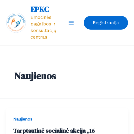
Pereiti
Post
Main
EPKC
prie
pagination
Emocinės
Menu
turinio
Registracija
pagalbos ir
konsultacijų
centras
Naujienos
Naujienos
Tarptautinė socialinė akcija „16