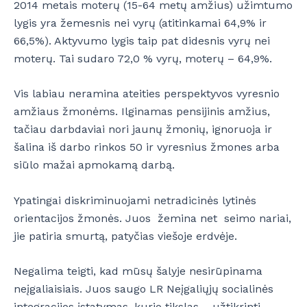
2014 metais moterų (15-64 metų amžius) užimtumo
lygis yra žemesnis nei vyrų (atitinkamai 64,9% ir
66,5%). Aktyvumo lygis taip pat didesnis vyrų nei
moterų. Tai sudaro 72,0 % vyrų, moterų – 64,9%.
Vis labiau neramina ateities perspektyvos vyresnio
amžiaus žmonėms. Ilginamas pensijinis amžius,
tačiau darbdaviai nori jaunų žmonių, ignoruoja ir
šalina iš darbo rinkos 50 ir vyresnius žmones arba
siūlo mažai apmokamą darbą.
Ypatingai diskriminuojami netradicinės lytinės
orientacijos žmonės. Juos žemina net seimo nariai,
jie patiria smurtą, patyčias viešoje erdvėje.
Negalima teigti, kad mūsų šalyje nesirūpinama
neįgaliaisiais. Juos saugo LR Neįgaliųjų socialinės
integracijos įstatymas, kurio tikslas – užtikrinti