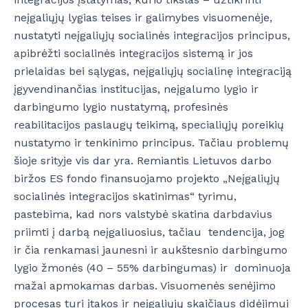
neįgaliųjų lygias teises ir galimybes visuomenėje,
nustatyti neįgaliųjų socialinės integracijos principus,
apibrėžti socialinės integracijos sistemą ir jos
prielaidas bei sąlygas, neįgaliųjų socialinę integraciją
įgyvendinančias institucijas, neįgalumo lygio ir
darbingumo lygio nustatymą, profesinės
reabilitacijos paslaugų teikimą, specialiųjų poreikių
nustatymo ir tenkinimo principus. Tačiau problemų
šioje srityje vis dar yra. Remiantis Lietuvos darbo
biržos ES fondo finansuojamo projekto „Neįgaliųjų
socialinės integracijos skatinimas“ tyrimu,
pastebima, kad nors valstybė skatina darbdavius
priimti į darbą neįgaliuosius, tačiau tendencija, jog
ir čia renkamasi jaunesni ir aukštesnio darbingumo
lygio žmonės (40 – 55% darbingumas) ir dominuoja
mažai apmokamas darbas. Visuomenės senėjimo
procesas turi įtakos ir neįgaliųjų skaičiaus didėjimui