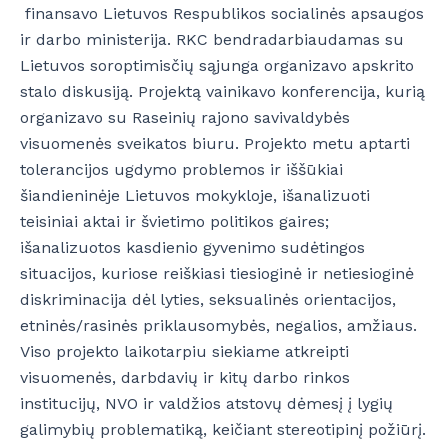
finansavo Lietuvos Respublikos socialinės apsaugos
ir darbo ministerija. RKC bendradarbiaudamas su
Lietuvos soroptimisčių sąjunga organizavo apskrito
stalo diskusiją. Projektą vainikavo konferencija, kurią
organizavo su Raseinių rajono savivaldybės
visuomenės sveikatos biuru. Projekto metu aptarti
tolerancijos ugdymo problemos ir iššūkiai
šiandieninėje Lietuvos mokykloje, išanalizuoti
teisiniai aktai ir švietimo politikos gaires;
išanalizuotos kasdienio gyvenimo sudėtingos
situacijos, kuriose reiškiasi tiesioginė ir netiesioginė
diskriminacija dėl lyties, seksualinės orientacijos,
etninės/rasinės priklausomybės, negalios, amžiaus.
Viso projekto laikotarpiu siekiame atkreipti
visuomenės, darbdavių ir kitų darbo rinkos
institucijų, NVO ir valdžios atstovų dėmesį į lygių
galimybių problematiką, keičiant stereotipinį požiūrį.