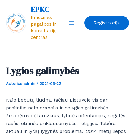
Pereiti
Post
Main
EPKC
prie
navigation
Emocinės
Menu
turinio
Registracija
pagalbos ir
konsultacijų
centras
Lygios galimybės
Autorius
admin
/
2021-03-22
Kaip bebūtų liūdna, tačiau Lietuvoje vis dar
pasitaiko netolerancija ir nelygios galimybės
žmonėms dėl amžiaus, lytinės orientacijos, negalės,
rasės, etninės priklausomybės, religijos. Tebėra
aktuali ir lyčių lygybės problema. 2014 metų liepos