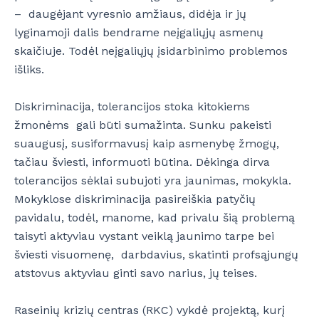
– daugėjant vyresnio amžiaus, didėja ir jų
lyginamoji dalis bendrame neįgaliųjų asmenų
skaičiuje. Todėl neįgaliųjų įsidarbinimo problemos
išliks.
Diskriminacija, tolerancijos stoka kitokiems
žmonėms gali būti sumažinta. Sunku pakeisti
suaugusį, susiformavusį kaip asmenybę žmogų,
tačiau šviesti, informuoti būtina. Dėkinga dirva
tolerancijos sėklai subujoti yra jaunimas, mokykla.
Mokyklose diskriminacija pasireiškia patyčių
pavidalu, todėl, manome, kad privalu šią problemą
taisyti aktyviau vystant veiklą jaunimo tarpe bei
šviesti visuomenę, darbdavius, skatinti profsąjungų
atstovus aktyviau ginti savo narius, jų teises.
Raseinių krizių centras (RKC) vykdė projektą, kurį