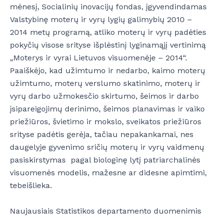
mėnesį, Socialinių inovacijų fondas, įgyvendindamas
Valstybinę moterų ir vyrų lygių galimybių 2010 –
2014 metų programą, atliko moterų ir vyrų padėties
pokyčių visose srityse išplėstinį lyginamąjį vertinimą
„Moterys ir vyrai Lietuvos visuomenėje – 2014“.
Paaiškėjo, kad užimtumo ir nedarbo, kaimo moterų
užimtumo, moterų verslumo skatinimo, moterų ir
vyrų darbo užmokesčio skirtumo, šeimos ir darbo
įsipareigojimų derinimo, šeimos planavimas ir vaiko
priežiūros, švietimo ir mokslo, sveikatos priežiūros
srityse padėtis gerėja, tačiau nepakankamai, nes
daugelyje gyvenimo sričių moterų ir vyrų vaidmenų
pasiskirstymas pagal biologinę lytį patriarchalinės
visuomenės modelis, mažesne ar didesne apimtimi,
tebeišlieka.
Naujausiais Statistikos departamento duomenimis