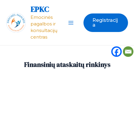
Pereiti
Main
EPKC
prie
Emocinės
Menu
turinio
Registracij
pagalbos ir
a
konsultacijų
centras
Finansinių ataskaitų rinkinys