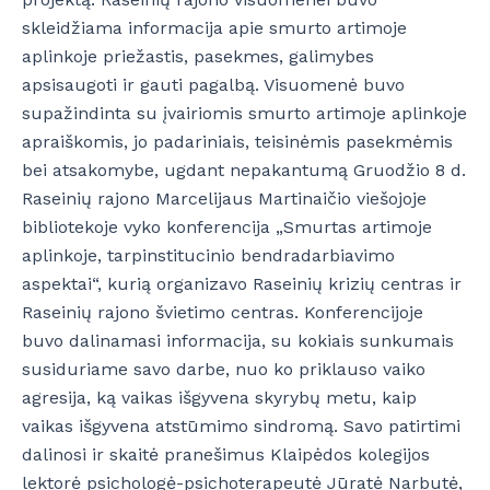
skleidžiama informacija apie smurto artimoje
aplinkoje priežastis, pasekmes, galimybes
apsisaugoti ir gauti pagalbą. Visuomenė buvo
supažindinta su įvairiomis smurto artimoje aplinkoje
apraiškomis, jo padariniais, teisinėmis pasekmėmis
bei atsakomybe, ugdant nepakantumą Gruodžio 8 d.
Raseinių rajono Marcelijaus Martinaičio viešojoje
bibliotekoje vyko konferencija „Smurtas artimoje
aplinkoje, tarpinstitucinio bendradarbiavimo
aspektai“, kurią organizavo Raseinių krizių centras ir
Raseinių rajono švietimo centras. Konferencijoje
buvo dalinamasi informacija, su kokiais sunkumais
susiduriame savo darbe, nuo ko priklauso vaiko
agresija, ką vaikas išgyvena skyrybų metu, kaip
vaikas išgyvena atstūmimo sindromą. Savo patirtimi
dalinosi ir skaitė pranešimus Klaipėdos kolegijos
lektorė psichologė-psichoterapeutė Jūratė Narbutė,