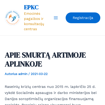
Pereiti
Post
Main
EPKC
prie
navigation
Emocinės
Menu
turinio
Registracija
pagalbos ir
konsultacijų
centras
APIE SMURTĄ ARTIMOJE
APLINKOJE
Autorius
admin
/
2021-03-22
Raseinių krizių centras nuo 2015 m. lapkričio 25 d.
vykdė Socialinės apsaugos ir darbo ministerijos bei
Danijos soroptimisčių organizacijos finansuojamą
projektą. Raseinių rajono visuomenei buvo