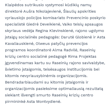
Klaipėdos sutrikusio vystymosi kūdikių namų
direktorė Aušra Nikolajevienė, Šiaulių apskrities
vyriausiojo policijos komisariato Prevencinio poskyrio
specialistė Giedrė Deveikienė, Vaiko teisių apsaugos
skyriaus vedėja Regina Klevinskienė, rajono ugdymo
įstaigų socialinės pedagogės: Darutė Globienė ir Asta
Kavaliauskienė, Olweus patyčių prevencijos
programos koordinatorė Alma Radvilė, Raseinių
krizių centro socialinė pedagogė Rima Projektas
įgyvendinamas kartu su Raseinių rajono savivaldybe,
švietimo įstaigomis, teisėsaugos institucijomis bei
kitomis nevyriausybinėmis organizacijomis.
Bendradarbiaudami su kitomis įstaigomis ir
organizacijomis pasieksime optimaliausią rezultatą
siekiant išvengti smurto Raseinių krizių centro
pirmininkė Asta Montvydienė.