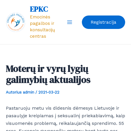
Pereiti
Post
Main
EPKC
prie
navigation
Emocinės
Menu
turinio
Registracija
pagalbos ir
konsultacijų
centras
Moterų ir vyrų lygių
galimybių aktualijos
Autorius
admin
/
2021-03-22
Pastaruoju metu vis didesnis dėmesys Lietuvoje ir
pasaulyje kreipiamas į seksualinį priekabiavimą, kaip
visuomenės problemą, reikalaujančią sprendimo. 55
proc. Europoje gyvenančių moterų bent kartą per