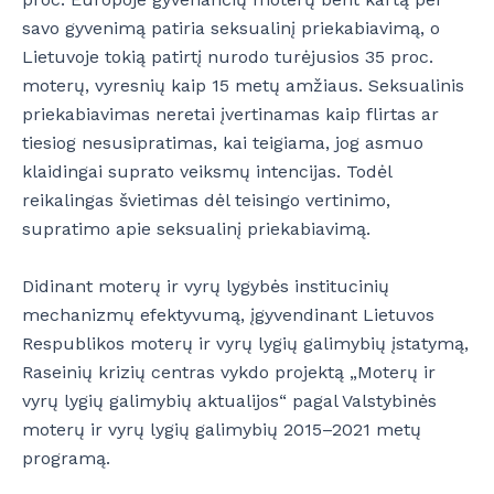
savo gyvenimą patiria seksualinį priekabiavimą, o
Lietuvoje tokią patirtį nurodo turėjusios 35 proc.
moterų, vyresnių kaip 15 metų amžiaus. Seksualinis
priekabiavimas neretai įvertinamas kaip flirtas ar
tiesiog nesusipratimas, kai teigiama, jog asmuo
klaidingai suprato veiksmų intencijas. Todėl
reikalingas švietimas dėl teisingo vertinimo,
supratimo apie seksualinį priekabiavimą.
Didinant moterų ir vyrų lygybės institucinių
mechanizmų efektyvumą, įgyvendinant Lietuvos
Respublikos moterų ir vyrų lygių galimybių įstatymą,
Raseinių krizių centras vykdo projektą „Moterų ir
vyrų lygių galimybių aktualijos“ pagal Valstybinės
moterų ir vyrų lygių galimybių 2015–2021 metų
programą.