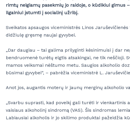
rimtų neigiamų pasekmių jo raidoje, o kūdikiui gimus – g
ilgainiui įstumti į socialinį užribį.
Sveikatos apsaugos viceministrės Linos Jaruševičienės te
didžiulę gręsmę naujai gyvybei.
„Dar daugiau – tai galima prilyginti kėsinimuisi į dar ne
bendruomenė turėtų elgtis atsakingai, ne tik neščioji. 
mamos veiksmai nėštumo metu. Saugios alkoholio dozės nė
būsimai gyvybei“, – pabrėžia viceministrė L. Jaruševiči
Anot jos, augantis moterų ir jaunų merginų alkoholio var
„Svarbu suprasti, kad poveikį gali turėti ir vienkartinis 
vaisiaus alkoholinį sindromą (VAS). Šis sindromas lemi
Labiausiai alkoholis ir jo skilimo produktai pažeidžia k