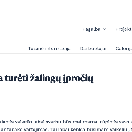
Pagalba
Projekt
Teisinė informacija
Darbuotojai
Galerij
 turėti žalingų įpročių
antis vaikelio labai svarbu būsimai mamai rūpintis savo s
 ar tabako vartojimas. Tai labai kenkia būsimam vaikeliui, t.y