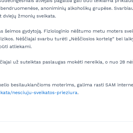
. Sudėtingesniais atvejais pagalba gali būti teikiama prik
s bendruomenėse, anoniminių alkoholikų grupėse. Svarbiausia
 dviejų žmonių sveikata.
 pas šeimos gydytoją. Fiziologinio nėštumo metu moters sve
ikos. Nėščiajai svarbu turėti „Nėščiosios kortelę“ bei laik
būti atliekami.
čiajai už suteiktas paslaugas mokėti nereikia, o nuo 28
ikelio besilaukiančioms moterims, galima rasti SAM intern
ikata/nesciuju-sveikatos-prieziura
.