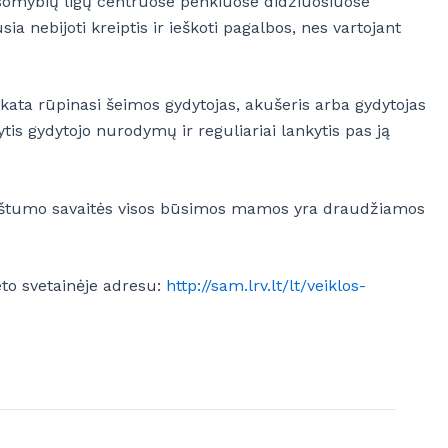
lausomybių ligų centruose penkiuose didžiuosiuose
 nebijoti kreiptis ir ieškoti pagalbos, nes vartojant
ikata rūpinasi šeimos gydytojas, akušeris arba gydytojas
ytis gydytojo nurodymų ir reguliariai lankytis pas ją
 nėštumo savaitės visos būsimos mamos yra draudžiamos
eto svetainėje adresu:
http://sam.lrv.lt/lt/veiklos-