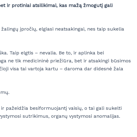
t ir protiniai atsilikimai, kas mažą žmogutį gali
alingų įpročių, elgiasi neatsakingai, nes taip sukelia
. Taip elgtis – nevalia. Be to, ir aplinka bei
ga ne tik medicininė priežiūra, bet ir atsakingi būsimos
ioji visa tai vartoja kartu – daroma dar didesnė žala
lemų.
ir pažeidžia besiformuojantį vaisių, o tai gali sukelti
 vystymosi sutrikimus, organų vystymosi anomalijas.