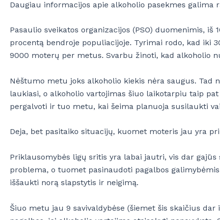
Daugiau informacijos apie alkoholio pasekmes galima ras
Pasaulio sveikatos organizacijos (PSO) duomenimis, iš 1
procentą bendroje populiacijoje. Tyrimai rodo, kad iki 
9000 moterų per metus. Svarbu žinoti, kad alkoholio nu
Nėštumo metu joks alkoholio kiekis nėra saugus. Tad nė
laukiasi, o alkoholio vartojimas šiuo laikotarpiu taip p
pergalvoti ir tuo metu, kai šeima planuoja susilaukti vaik
Deja, bet pasitaiko situacijų, kuomet moteris jau yra p
Priklausomybės ligų sritis yra labai jautri, vis dar gajūs 
problema, o tuomet pasinaudoti pagalbos galimybėmis ir n
iššaukti norą slapstytis ir neigimą.
Šiuo metu jau 9 savivaldybėse (šiemet šis skaičius dar 