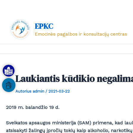
Pereiti
Post
prie
navigation
turinio
EPKC
Emocinės pagalbos ir konsultacijų centras
Laukiantis kūdikio negalima
Autorius
admin
/
2021-03-22
2019 m. balandžio 19 d.
Sveikatos apsaugos ministerija (SAM) primena, kad lauki
atsisakyti žalingų įpročių tokių kaip alkoholio, narkotikų