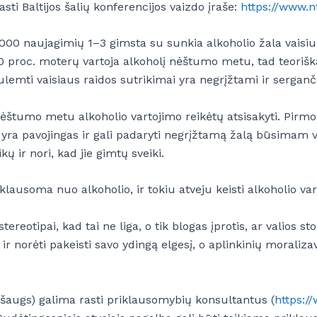
ti Baltijos šalių konferencijos vaizdo įraše:
https://www.n
000 naujagimių 1–3 gimsta su sunkia alkoholio žala vaisiui
30 proc. moterų vartoja alkoholį nėštumo metu, tad teoriška
lemti vaisiaus raidos sutrikimai yra negrįžtami ir sergan
štumo metu alkoholio vartojimo reikėtų atsisakyti. Pirmo
at yra pavojingas ir gali padaryti negrįžtamą žalą būsimam v
ų ir nori, kad jie gimtų sveiki.
riklausoma nuo alkoholio, ir tokiu atveju keisti alkoholio 
stereotipai, kad tai ne liga, o tik blogas įprotis, ar valios 
orėti pakeisti savo ydingą elgesį, o aplinkinių moralizavi
išaugs) galima rasti priklausomybių konsultantus (
https://