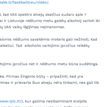
takk.lt/fasdbalticeu/video/
.
, tad VAS spektro atvejų skaičius sudaro apie 1
i ir Lietuvoje nėštumo metu galėtų alkoholį vartoti iki
čių VAS vaikų išgijimas neįmanomas.
siomis nėštumo savaitėmis moteris gali nežinoti, kad
aikeliui. Tad alkoholio vartojimo įpročius reikėtų
vartojimo įpročius net ir nėštumo metu būna sudėtinga.
stoka. Pirmas žingsnis būtų – pripažinti, kad yra
mas ir prievarta šiuo atveju nėra tinkami, nes gali tik
www.rplc.lt/
), kur galima nesibaiminant kreiptis