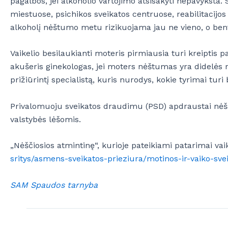
pagalbos, jei alkoholio vartojimo atsisakyti nepavyksta
miestuose, psichikos sveikatos centruose, reabilitacijo
alkoholį nėštumo metu rizikuojama jau ne vieno, o bent
Vaikelio besilaukianti moteris pirmiausia turi kreiptis
akušeris ginekologas, jei moters nėštumas yra didelės riz
prižiūrintį specialistą, kuris nurodys, kokie tyrimai turi 
Privalomuoju sveikatos draudimu (PSD) apdraustai nėš
valstybės lėšomis.
„Nėščiosios atmintinę“, kurioje pateikiami patarimai va
sritys/asmens-sveikatos-prieziura/motinos-ir-vaiko-sve
SAM Spaudos tarnyba