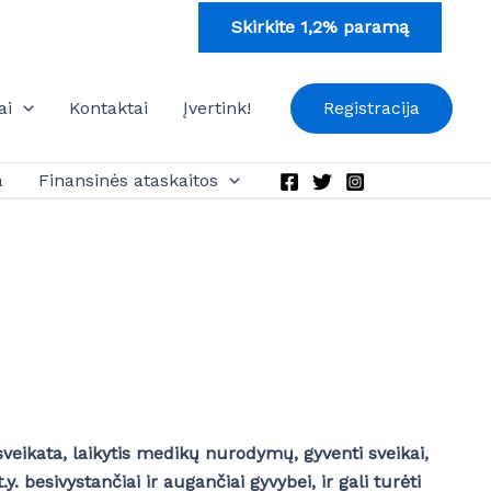
Skirkite 1,2% paramą
ai
Kontaktai
Įvertink!
Registracija
a
Finansinės ataskaitos
veikata, laikytis medikų nurodymų, gyventi sveikai,
. besivystančiai ir augančiai gyvybei, ir gali turėti