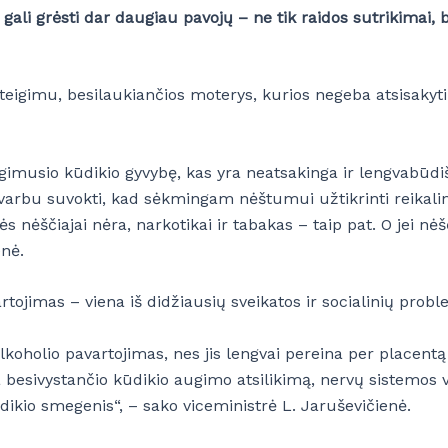
ali grėsti dar daugiau pavojų – ne tik raidos sutrikimai, be
igimu, besilaukiančios moterys, kurios negeba atsisakyti ž
gimusio kūdikio gyvybę, kas yra neatsakinga ir lengvabūdiška
Svarbu suvokti, kad sėkmingam nėštumui užtikrinti reikalin
ščiajai nėra, narkotikai ir tabakas – taip pat. O jei nėšč
enė.
tojimas – viena iš didžiausių sveikatos ir socialinių prob
alkoholio pavartojimas, nes jis lengvai pereina per placentą 
a besivystančio kūdikio augimo atsilikimą, nervų sistemos
ūdikio smegenis“, – sako viceministrė L. Jaruševičienė.