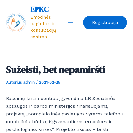
Pereiti
Post
Main
EPKC
prie
navigation
Emocinės
Menu
turinio
Registracija
pagalbos ir
konsultacijų
centras
Sužeisti, bet nepamiršti
Autorius
admin
/
2021-02-25
Raseinių krizių centras įgyvendina LR Socialinės
apsaugos ir darbo ministerijos finansuojamą
projektą „Kompleksinės paslaugos vyrams telefonu
(nuotoliniu būdu), išgyvenantiems emocines ir
psichologines krizes“. Projekto tikslas – teikti