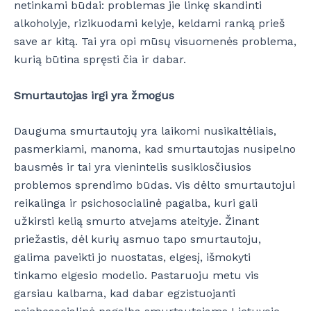
netinkami būdai: problemas jie linkę skandinti
alkoholyje, rizikuodami kelyje, keldami ranką prieš
save ar kitą. Tai yra opi mūsų visuomenės problema,
kurią būtina spręsti čia ir dabar.
Smurtautojas irgi yra žmogus
Dauguma smurtautojų yra laikomi nusikaltėliais,
pasmerkiami, manoma, kad smurtautojas nusipelno
bausmės ir tai yra vienintelis susiklosčiusios
problemos sprendimo būdas. Vis dėlto smurtautojui
reikalinga ir psichosocialinė pagalba, kuri gali
užkirsti kelią smurto atvejams ateityje. Žinant
priežastis, dėl kurių asmuo tapo smurtautoju,
galima paveikti jo nuostatas, elgesį, išmokyti
tinkamo elgesio modelio. Pastaruoju metu vis
garsiau kalbama, kad dabar egzistuojanti