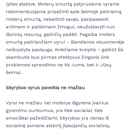
lyties atstove. Moterų smurtą patyrusiems vyrams
rekomenduojama pripažinti apie šeimoje patiriamą
moterų smurtą, nekaltinti savęs, pasipasakoti
artimam ir patikimam žmogui, neužsidaryti nuo
išorinių resursų, galinčių padėti. Pagalba moters
smurtą patiriančiam vyrui – šiandienos visuomenėje
neišvystyta paslauga. Kviečiame kreiptis – galbūt šis
skambutis bus pirmas efektyvus žingsnis link
problemos sprendimo ne tik Jums, bet ir Jūsų
šeimai.
Skyrybos vyrus paveikia ne mažiau
Vyrai ne mažiau nei moterys išgyvena įvairius
gyvenimo sunkumus, yra tiek socialiai, tiek
emociškai pažeidžiami. Skyrybos yra vienas iš
socialinę asmens atskirtį įtakojančių socialinių