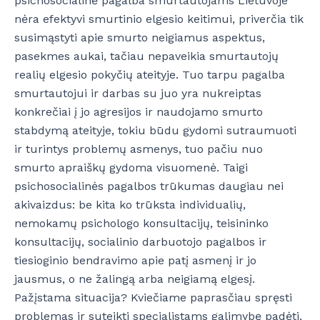
psichosocialinė pagalba smurtautojams Lietuvoje
nėra efektyvi smurtinio elgesio keitimui, priverčia tik
susimąstyti apie smurto neigiamus aspektus,
pasekmes aukai, tačiau nepaveikia smurtautojų
realių elgesio pokyčių ateityje. Tuo tarpu pagalba
smurtautojui ir darbas su juo yra nukreiptas
konkrečiai į jo agresijos ir naudojamo smurto
stabdymą ateityje, tokiu būdu gydomi sutraumuoti
ir turintys problemų asmenys, tuo pačiu nuo
smurto apraiškų gydoma visuomenė. Taigi
psichosocialinės pagalbos trūkumas daugiau nei
akivaizdus: be kita ko trūksta individualių,
nemokamų psichologo konsultacijų, teisininko
konsultacijų, socialinio darbuotojo pagalbos ir
tiesioginio bendravimo apie patį asmenį ir jo
jausmus, o ne žalingą arba neigiamą elgesį.
Pažįstama situacija? Kviečiame paprasčiau spręsti
problemas ir suteikti specialistams galimybę padėti.