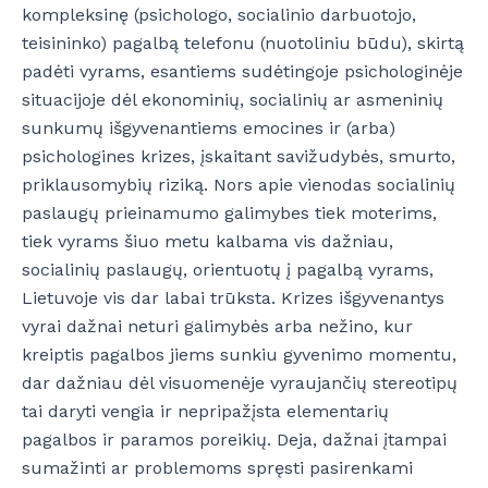
kompleksinę (psichologo, socialinio darbuotojo,
teisininko) pagalbą telefonu (nuotoliniu būdu), skirtą
padėti vyrams, esantiems sudėtingoje psichologinėje
situacijoje dėl ekonominių, socialinių ar asmeninių
sunkumų išgyvenantiems emocines ir (arba)
psichologines krizes, įskaitant savižudybės, smurto,
priklausomybių riziką. Nors apie vienodas socialinių
paslaugų prieinamumo galimybes tiek moterims,
tiek vyrams šiuo metu kalbama vis dažniau,
socialinių paslaugų, orientuotų į pagalbą vyrams,
Lietuvoje vis dar labai trūksta. Krizes išgyvenantys
vyrai dažnai neturi galimybės arba nežino, kur
kreiptis pagalbos jiems sunkiu gyvenimo momentu,
dar dažniau dėl visuomenėje vyraujančių stereotipų
tai daryti vengia ir nepripažįsta elementarių
pagalbos ir paramos poreikių. Deja, dažnai įtampai
sumažinti ar problemoms spręsti pasirenkami