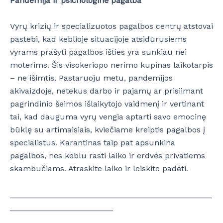
Pandemija ir psichologinė pagalba
Vyrų krizių ir specializuotos pagalbos centrų atstovai
pastebi, kad keblioje situacijoje atsidūrusiems
vyrams prašyti pagalbos išties yra sunkiau nei
moterims. Šis visokeriopo nerimo kupinas laikotarpis
– ne išimtis. Pastaruoju metu, pandemijos
akivaizdoje, netekus darbo ir pajamų ar prisiimant
pagrindinio šeimos išlaikytojo vaidmenį ir vertinant
tai, kad dauguma vyrų vengia aptarti savo emocinę
būklę su artimaisiais, kviečiame kreiptis pagalbos į
specialistus. Karantinas taip pat apsunkina
pagalbos, nes keblu rasti laiko ir erdvės privatiems
skambučiams. Atraskite laiko ir leiskite padėti.
_____________________________________________
_______________________