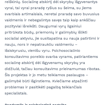
reiškinių. Socialinę atskirtį dėl skyrybų išgyvenantys
vyrai, tai vyrai praradę ryšius su šeima, su jiems
svarbiais artimaisiais, neretai praradę savo buvusius
vaidmenis ir nebegalintys savęs taip kaip ankščiau
pozityviai išreikšti. Daugumai vyrų ilgainiui
pritrūksta būdų, priemonių ir galimybių išlikti
socialiai aktyviu, jie susitapatina su nauja patirtimi ir
nauju, nors ir nepatraukliu vaidmeniu –
išsiskyrusiu, vienišu vyru. Psichosocialinio
konsultavimo poreikio svarba vyrams, patiriantiems
socialinę atskirtį dėl išgyvenamų skyrybų yra
didžiulė, tačiau konsultavimo prieinamumas ribotas.
Šis projektas ir jo metu teikiamos paslaugos –
galimybė būti išgirstiems. Kviečiame atpažinti
problemas ir pasitikėti pagalbą teikiančiais
specialistais.