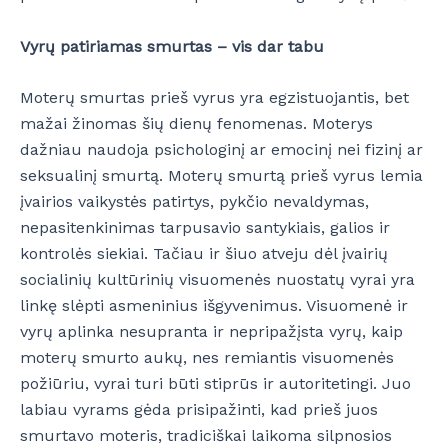
Vyrų patiriamas smurtas – vis dar tabu
Moterų smurtas prieš vyrus yra egzistuojantis, bet
mažai žinomas šių dienų fenomenas. Moterys
dažniau naudoja psichologinį ar emocinį nei fizinį ar
seksualinį smurtą. Moterų smurtą prieš vyrus lemia
įvairios vaikystės patirtys, pykčio nevaldymas,
nepasitenkinimas tarpusavio santykiais, galios ir
kontrolės siekiai. Tačiau ir šiuo atveju dėl įvairių
socialinių kultūrinių visuomenės nuostatų vyrai yra
linkę slėpti asmeninius išgyvenimus. Visuomenė ir
vyrų aplinka nesupranta ir nepripažįsta vyrų, kaip
moterų smurto aukų, nes remiantis visuomenės
požiūriu, vyrai turi būti stiprūs ir autoritetingi. Juo
labiau vyrams gėda prisipažinti, kad prieš juos
smurtavo moteris, tradiciškai laikoma silpnosios