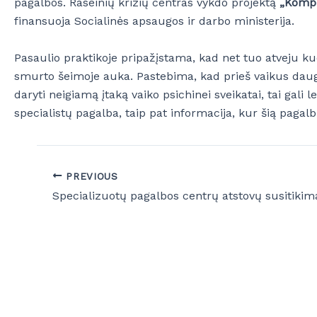
pagalbos. Raseinių krizių centras vykdo projektą
„Kompl
finansuoja Socialinės apsaugos ir darbo ministerija.
Pasaulio praktikoje pripažįstama, kad net tuo atveju kuo
smurto šeimoje auka. Pastebima, kad prieš vaikus daugia
daryti neigiamą įtaką vaiko psichinei sveikatai, tai gali
specialistų pagalba, taip pat informacija, kur šią pagal
PREVIOUS
Specializuotų pagalbos centrų atstovų susitikim