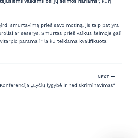
ntėjusiems vaikams bei jų šeimos nariams“,
kurį
girdi smurtavimą prieš savo motiną, jis taip pat yra
roliai ar seserys. Smurtas prieš vaikus šeimoje gali
avitarpio parama ir laiku teikiama kvalifikuota
NEXT
Konferencija „Lyčių lygybė ir nediskriminavimas“