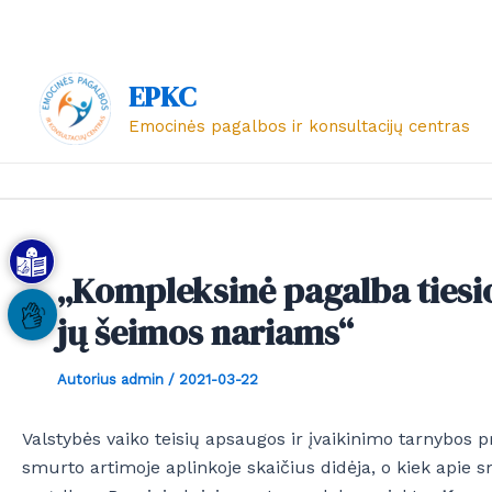
Pereiti
Post
prie
navigation
turinio
EPKC
Emocinės pagalbos ir konsultacijų centras
„Kompleksinė pagalba tiesio
jų šeimos nariams“
Autorius
admin
/
2021-03-22
Valstybės vaiko teisių apsaugos ir įvaikinimo tarnybos p
smurto artimoje aplinkoje skaičius didėja, o kiek apie s