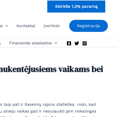
Skirkite 1,2% paramą
ai
Kontaktai
Įvertink!
Registracija
a
Finansinės ataskaitos
o nukentėjusiems vaikams bei
 taip pat ir Raseinių rajono statistika rodo, kad
 atveju vaikas gali ir nesulaukti jam reikalingos