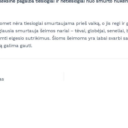
eksinė pagalba tiesiogiai ir netiesiogiai nuo smurto nuke
met nėra tiesiogiai smurtaujama prieš vaiką, o jis regi ir 
usia smurtauja šeimos nariai – tėvai, globėjai, seneliai, b
 lemti elgesio sutrikimus. Šioms šeimoms yra labai svarbi s
bą galima gauti.
as