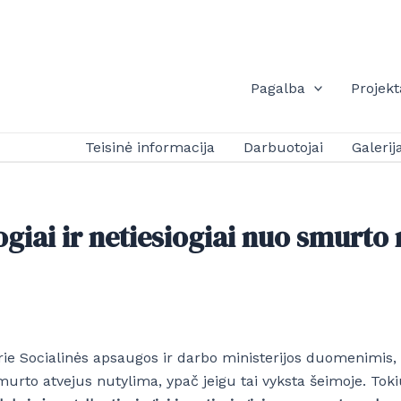
Pagalba
Projekt
Teisinė informacija
Darbuotojai
Galerij
giai ir netiesiogiai nuo smurt
rie Socialinės apsaugos ir darbo ministerijos duomenimis, o
murto atvejus nutylima, ypač jeigu tai vyksta šeimoje. Tokiu